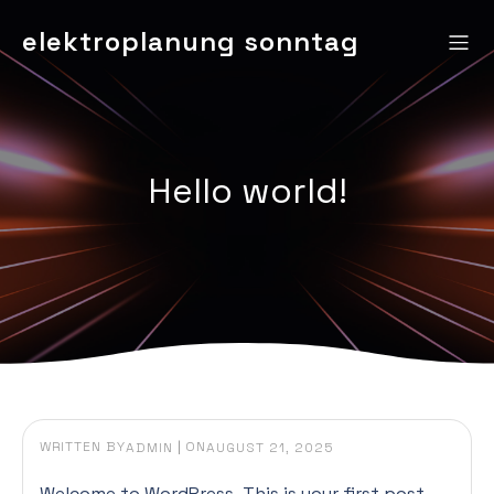
elektroplanung sonntag
Hello world!
WRITTEN BY
|
ON
ADMIN
AUGUST 21, 2025
Welcome to WordPress. This is your first post.